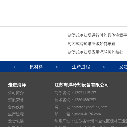
·
封闭式冷却塔运行时的具体注意
·
封闭式冷却塔应该如何布置
·
封闭式冷却塔应用浮球阀的益处
表
原材料
生产过程
发
>
>
>
走进海洋
江苏海洋冷却设备有限公司
公司简介
商务咨询：13921115137
资质荣誉
技术咨询：13861880252
合作伙伴
网 址：www.hycooling.com
生产过程
邮 箱：guosz@126.com
发货包装
常州厂址：江苏省常州市金坛区儒林工业