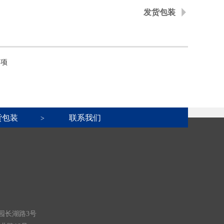
发货包装
事项
货包装
联系我们
>
园长湖路3号