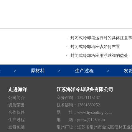
·
封闭式冷却塔运行时的具体注意
·
封闭式冷却塔应该如何布置
·
封闭式冷却塔应用浮球阀的益处
表
原材料
生产过程
发
>
>
>
走进海洋
江苏海洋冷却设备有限公司
公司简介
商务咨询：13921115137
资质荣誉
技术咨询：13861880252
合作伙伴
网 址：www.hycooling.com
生产过程
邮 箱：guosz@126.com
发货包装
常州厂址：江苏省常州市金坛区儒林工业