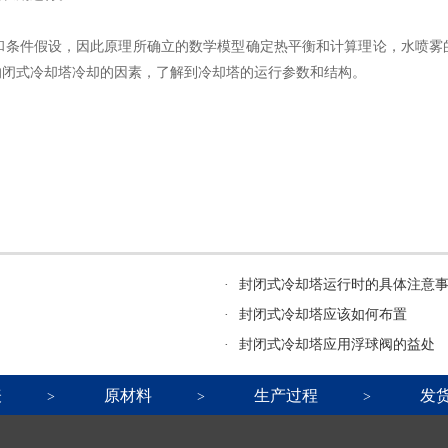
件假设，因此原理所确立的数学模型确定热平衡和计算理论，水喷雾
响闭式冷却塔冷却的因素，了解到冷却塔的运行参数和结构。
·
封闭式冷却塔运行时的具体注意
·
封闭式冷却塔应该如何布置
·
封闭式冷却塔应用浮球阀的益处
表
原材料
生产过程
发
>
>
>