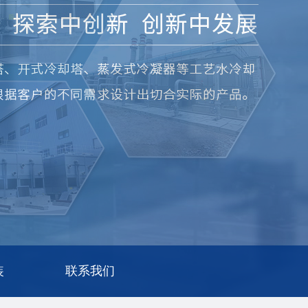
装
联系我们