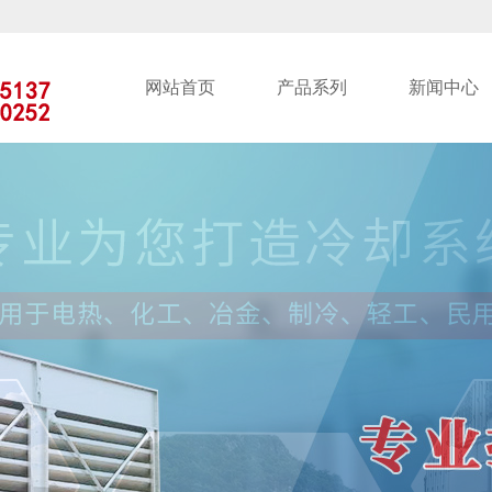
网站首页
产品系列
新闻中心