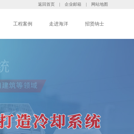
返回首页
|
企业邮箱
|
网站地图
工程案例
走进海洋
招贤纳士