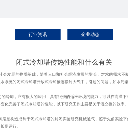
行业资讯
企业动态
闭式冷却塔传热性能和什么有关
会发展的物质基础，随着人口和社会经济发展的增长，对水的需求不断
但水系统的闭式冷却塔开放式冷却被连接到大气中，引起的问题，如水污
冷却，它有很大的应用，具有很强的适应环境的能力，可以在高温下
的变化完善了闭式冷却塔的性能，以下研究工作主要是关于湿交换的效率
是构造成利于闭式冷却塔的封闭实验研究机械通气，鉴于先前实验平
的长期运行。