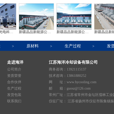
内蒙古华耀光电科技项目
新疆晶品新能源公司项目
新疆晶品新能源公司项目
表
原材料
生产过程
发
>
>
>
走进海洋
江苏海洋冷却设备有限公司
公司简介
商务咨询：13921115137
资质荣誉
技术咨询：13861880252
合作伙伴
网 址：www.hycooling.com
生产过程
邮 箱：guosz@126.com
发货包装
常州厂址：江苏省常州市金坛区儒林工业
联系我们
仪征厂址： 江苏省扬州市仪征市陈集镇振